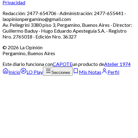
Privacidad
Redacción:
2477-654706 ·
Administración:
2477-655441 ·
laopinionpergamino@gmail.com
Av. Pellegrini 3380 piso 3, Pergamino, Buenos Aires · Director:
Guillermo Baduy · Hugo Eduardo Apesteguía S.A. · Registro
Nro. 2765018 · Edición Nro.
36327
©
2026
La Opinión
Pergamino, Buenos Aires
Este diario funciona con
CAPOTE
un producto de
Atelier 1974
Inicio
LO Play
Mis Notas
Perfil
Secciones