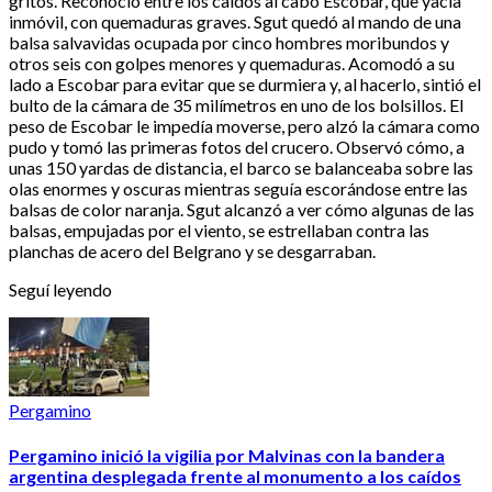
gritos. Reconoció entre los caídos al cabo Escobar, que yacía
inmóvil, con quemaduras graves. Sgut quedó al mando de una
balsa salvavidas ocupada por cinco hombres moribundos y
otros seis con golpes menores y quemaduras. Acomodó a su
lado a Escobar para evitar que se durmiera y, al hacerlo, sintió el
bulto de la cámara de 35 milímetros en uno de los bolsillos. El
peso de Escobar le impedía moverse, pero alzó la cámara como
pudo y tomó las primeras fotos del crucero. Observó cómo, a
unas 150 yardas de distancia, el barco se balanceaba sobre las
olas enormes y oscuras mientras seguía escorándose entre las
balsas de color naranja. Sgut alcanzó a ver cómo algunas de las
balsas, empujadas por el viento, se estrellaban contra las
planchas de acero del Belgrano y se desgarraban.
Seguí leyendo
Pergamino
Pergamino inició la vigilia por Malvinas con la bandera
argentina desplegada frente al monumento a los caídos