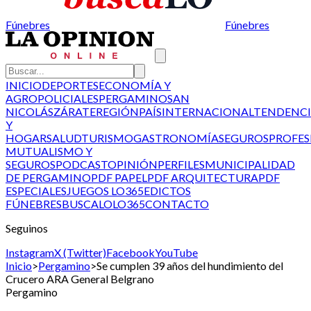
Fúnebres
Fúnebres
INICIO
DEPORTES
ECONOMÍA Y
AGRO
POLICIALES
PERGAMINO
SAN
NICOLÁS
ZÁRATE
REGIÓN
PAÍS
INTERNACIONAL
TENDENCI
Y
HOGAR
SALUD
TURISMO
GASTRONOMÍA
SEGUROS
PROFES
MUTUALISMO Y
SEGUROS
PODCAST
OPINIÓN
PERFILES
MUNICIPALIDAD
DE PERGAMINO
PDF PAPEL
PDF ARQUITECTURA
PDF
ESPECIALES
JUEGOS LO365
EDICTOS
FÚNEBRES
BUSCALO
LO365
CONTACTO
Seguinos
Instagram
X (Twitter)
Facebook
YouTube
Inicio
>
Pergamino
>
Se cumplen 39 años del hundimiento del
Crucero ARA General Belgrano
Pergamino