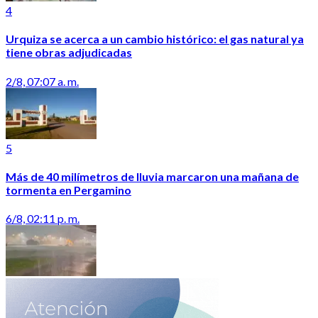
4
Urquiza se acerca a un cambio histórico: el gas natural ya
tiene obras adjudicadas
2/8, 07:07 a. m.
5
Más de 40 milímetros de lluvia marcaron una mañana de
tormenta en Pergamino
6/8, 02:11 p. m.