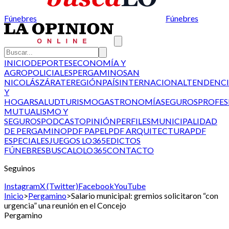
Fúnebres
Fúnebres
INICIO
DEPORTES
ECONOMÍA Y
AGRO
POLICIALES
PERGAMINO
SAN
NICOLÁS
ZÁRATE
REGIÓN
PAÍS
INTERNACIONAL
TENDENCI
Y
HOGAR
SALUD
TURISMO
GASTRONOMÍA
SEGUROS
PROFES
MUTUALISMO Y
SEGUROS
PODCAST
OPINIÓN
PERFILES
MUNICIPALIDAD
DE PERGAMINO
PDF PAPEL
PDF ARQUITECTURA
PDF
ESPECIALES
JUEGOS LO365
EDICTOS
FÚNEBRES
BUSCALO
LO365
CONTACTO
Seguinos
Instagram
X (Twitter)
Facebook
YouTube
Inicio
>
Pergamino
>
Salario municipal: gremios solicitaron “con
urgencia” una reunión en el Concejo
Pergamino