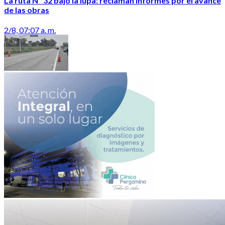
La ruta Nº 32 bajo la lupa: reclaman informes por el avance
de las obras
2/8, 07:07 a. m.