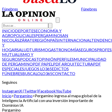
Fúnebres
Fúnebres
INICIO
DEPORTES
ECONOMÍA Y
AGRO
POLICIALES
PERGAMINO
SAN
NICOLÁS
ZÁRATE
REGIÓN
PAÍS
INTERNACIONAL
TENDENCI
Y
HOGAR
SALUD
TURISMO
GASTRONOMÍA
SEGUROS
PROFES
MUTUALISMO Y
SEGUROS
PODCAST
OPINIÓN
PERFILES
MUNICIPALIDAD
DE PERGAMINO
PDF PAPEL
PDF ARQUITECTURA
PDF
ESPECIALES
JUEGOS LO365
EDICTOS
FÚNEBRES
BUSCALO
LO365
CONTACTO
Seguinos
Instagram
X (Twitter)
Facebook
YouTube
Inicio
>
Pergamino
>
Pergamino ingresa al mapa global de la
Inteligencia Artificial con una inversión importante de
Dominion IA
Pergamino