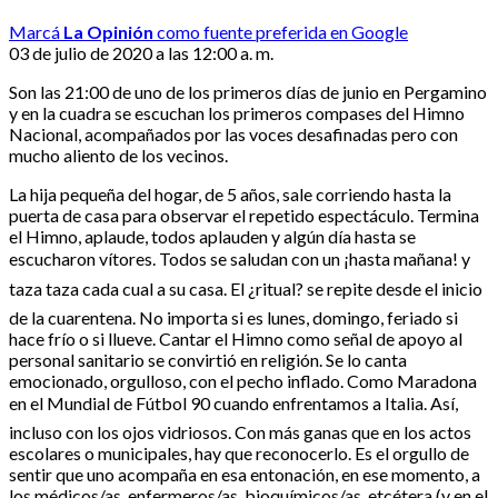
Marcá
La Opinión
como fuente preferida en Google
03 de julio de 2020 a las 12:00 a. m.
Son las 21:00 de uno de los primeros días de junio en Pergamino
y en la cuadra se escuchan los primeros compases del Himno
Nacional, acompañados por las voces desafinadas pero con
mucho aliento de los vecinos.
La hija pequeña del hogar, de 5 años, sale corriendo hasta la
puerta de casa para observar el repetido espectáculo. Termina
el Himno, aplaude, todos aplauden y algún día hasta se
escucharon vítores. Todos se saludan con un ¡hasta mañana! y
taza taza cada cual a su casa. El ¿ritual? se repite desde el inicio
de la cuarentena. No importa si es lunes, domingo, feriado si
hace frío o si llueve. Cantar el Himno como señal de apoyo al
personal sanitario se convirtió en religión. Se lo canta
emocionado, orgulloso, con el pecho inflado. Como Maradona
en el Mundial de Fútbol 90 cuando enfrentamos a Italia. Así,
incluso con los ojos vidriosos. Con más ganas que en los actos
escolares o municipales, hay que reconocerlo. Es el orgullo de
sentir que uno acompaña en esa entonación, en ese momento, a
los médicos/as, enfermeros/as, bioquímicos/as, etcétera (y en el