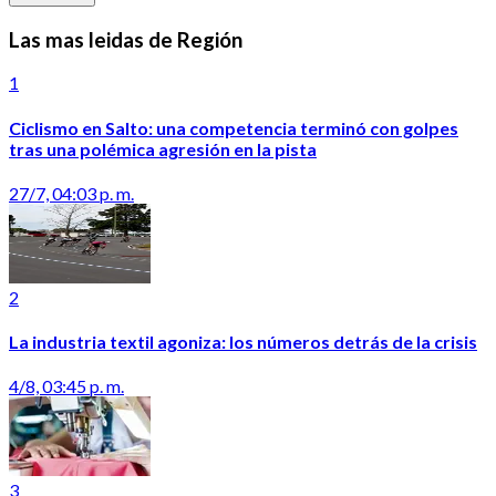
Las mas leidas de Región
1
Ciclismo en Salto: una competencia terminó con golpes
tras una polémica agresión en la pista
27/7, 04:03 p. m.
2
La industria textil agoniza: los números detrás de la crisis
4/8, 03:45 p. m.
3