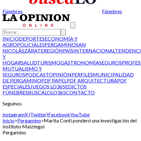
Fúnebres
Fúnebres
INICIO
DEPORTES
ECONOMÍA Y
AGRO
POLICIALES
PERGAMINO
SAN
NICOLÁS
ZÁRATE
REGIÓN
PAÍS
INTERNACIONAL
TENDENCI
Y
HOGAR
SALUD
TURISMO
GASTRONOMÍA
SEGUROS
PROFES
MUTUALISMO Y
SEGUROS
PODCAST
OPINIÓN
PERFILES
MUNICIPALIDAD
DE PERGAMINO
PDF PAPEL
PDF ARQUITECTURA
PDF
ESPECIALES
JUEGOS LO365
EDICTOS
FÚNEBRES
BUSCALO
LO365
CONTACTO
Seguinos
Instagram
X (Twitter)
Facebook
YouTube
Inicio
>
Pergamino
>
Marita Conti ponderó una investigación del
Instituto Maiztegui
Pergamino