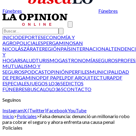
Fúnebres
Fúnebres
INICIO
DEPORTES
ECONOMÍA Y
AGRO
POLICIALES
PERGAMINO
SAN
NICOLÁS
ZÁRATE
REGIÓN
PAÍS
INTERNACIONAL
TENDENCI
Y
HOGAR
SALUD
TURISMO
GASTRONOMÍA
SEGUROS
PROFES
MUTUALISMO Y
SEGUROS
PODCAST
OPINIÓN
PERFILES
MUNICIPALIDAD
DE PERGAMINO
PDF PAPEL
PDF ARQUITECTURA
PDF
ESPECIALES
JUEGOS LO365
EDICTOS
FÚNEBRES
BUSCALO
LO365
CONTACTO
Seguinos
Instagram
X (Twitter)
Facebook
YouTube
Inicio
>
Policiales
>
Falsa denuncia: denunció un millonario robo
para cobrar el seguro y ahora enfrenta una causa penal
Policiales