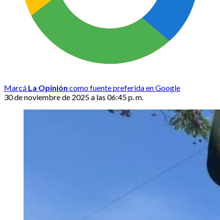
Marcá
La Opinión
como fuente preferida en Google
30 de noviembre de 2025 a las 06:45 p. m.