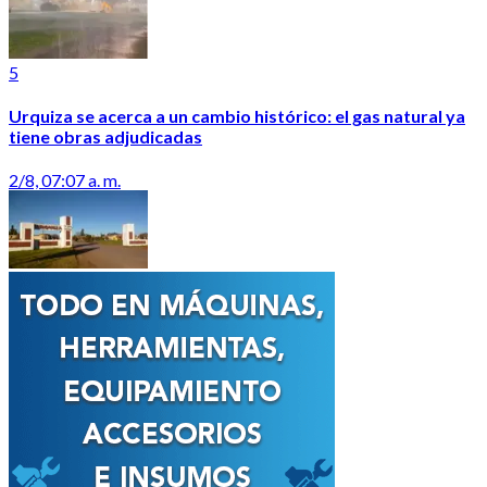
5
Urquiza se acerca a un cambio histórico: el gas natural ya
tiene obras adjudicadas
2/8, 07:07 a. m.