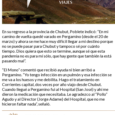
En su regreso a la provincia de Chubut, Poblete indicó: “En mi
camino de vuelta quedé varado en Pergamino (desde el 20 de
marzo) y ahora se me hace muy difícil llegar a mi destino porque
no se puede pasar para Chubut y tampoco sé por cuánto
tiempo. Dios quiera que esto se termine, aunque sé que esta
pandemia no es para mí sólo, que hay gente que también la está
pasando mal”.
“El Mono” comentó que recibió ayuda ni bien arribó a
Pergamino. “Yo tengo infección en un pulmón y esa infección se
me va a los huesos y me debilita. Hago el tratamiento en
Corrientes capital, dos veces por año viajo desde Chubut.
Cuando llegué a Pergamino fui al Hospital (San José) y ahí me
dieron la medicación que necesitaba. Le agradezco al “Pollo”
Agudo y al Director (Jorge Adame) del Hospital, que no me
hicieron faltar nada”, señaló.