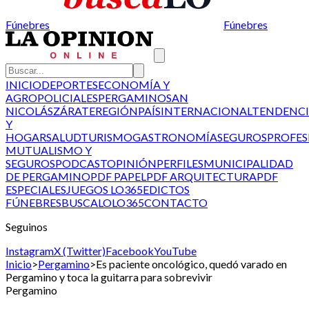
Fúnebres
Fúnebres
INICIO
DEPORTES
ECONOMÍA Y
AGRO
POLICIALES
PERGAMINO
SAN
NICOLÁS
ZÁRATE
REGIÓN
PAÍS
INTERNACIONAL
TENDENCI
Y
HOGAR
SALUD
TURISMO
GASTRONOMÍA
SEGUROS
PROFES
MUTUALISMO Y
SEGUROS
PODCAST
OPINIÓN
PERFILES
MUNICIPALIDAD
DE PERGAMINO
PDF PAPEL
PDF ARQUITECTURA
PDF
ESPECIALES
JUEGOS LO365
EDICTOS
FÚNEBRES
BUSCALO
LO365
CONTACTO
Seguinos
Instagram
X (Twitter)
Facebook
YouTube
Inicio
>
Pergamino
>
Es paciente oncológico, quedó varado en
Pergamino y toca la guitarra para sobrevivir
Pergamino