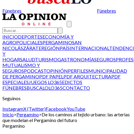
Fúnebres
Fúnebres
INICIO
DEPORTES
ECONOMÍA Y
AGRO
POLICIALES
PERGAMINO
SAN
NICOLÁS
ZÁRATE
REGIÓN
PAÍS
INTERNACIONAL
TENDENCI
Y
HOGAR
SALUD
TURISMO
GASTRONOMÍA
SEGUROS
PROFES
MUTUALISMO Y
SEGUROS
PODCAST
OPINIÓN
PERFILES
MUNICIPALIDAD
DE PERGAMINO
PDF PAPEL
PDF ARQUITECTURA
PDF
ESPECIALES
JUEGOS LO365
EDICTOS
FÚNEBRES
BUSCALO
LO365
CONTACTO
Seguinos
Instagram
X (Twitter)
Facebook
YouTube
Inicio
>
Pergamino
>
De los caminos al tejido urbano: las arterias
que modelan el Pergamino del futuro
Pergamino