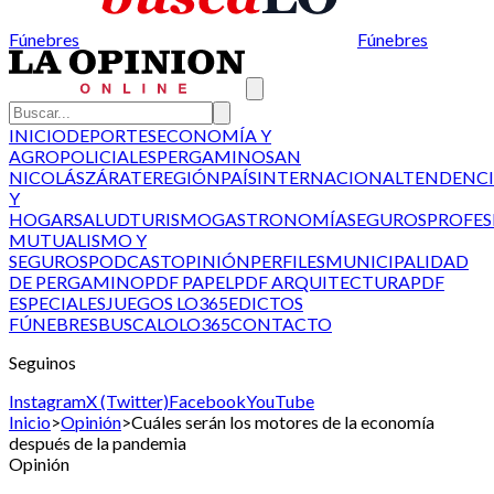
Fúnebres
Fúnebres
INICIO
DEPORTES
ECONOMÍA Y
AGRO
POLICIALES
PERGAMINO
SAN
NICOLÁS
ZÁRATE
REGIÓN
PAÍS
INTERNACIONAL
TENDENCI
Y
HOGAR
SALUD
TURISMO
GASTRONOMÍA
SEGUROS
PROFES
MUTUALISMO Y
SEGUROS
PODCAST
OPINIÓN
PERFILES
MUNICIPALIDAD
DE PERGAMINO
PDF PAPEL
PDF ARQUITECTURA
PDF
ESPECIALES
JUEGOS LO365
EDICTOS
FÚNEBRES
BUSCALO
LO365
CONTACTO
Seguinos
Instagram
X (Twitter)
Facebook
YouTube
Inicio
>
Opinión
>
Cuáles serán los motores de la economía
después de la pandemia
Opinión