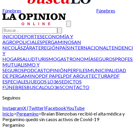
Fúnebres
Fúnebres
INICIO
DEPORTES
ECONOMÍA Y
AGRO
POLICIALES
PERGAMINO
SAN
NICOLÁS
ZÁRATE
REGIÓN
PAÍS
INTERNACIONAL
TENDENCI
Y
HOGAR
SALUD
TURISMO
GASTRONOMÍA
SEGUROS
PROFES
MUTUALISMO Y
SEGUROS
PODCAST
OPINIÓN
PERFILES
MUNICIPALIDAD
DE PERGAMINO
PDF PAPEL
PDF ARQUITECTURA
PDF
ESPECIALES
JUEGOS LO365
EDICTOS
FÚNEBRES
BUSCALO
LO365
CONTACTO
Seguinos
Instagram
X (Twitter)
Facebook
YouTube
Inicio
>
Pergamino
>
Braian Bienzobas recibió el alta médica y
Pergamino quedó sin casos activos de Covid-19
Pergamino