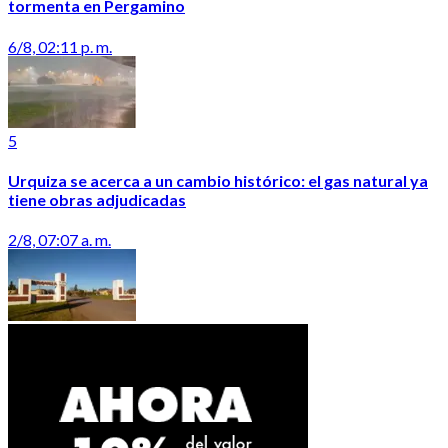
tormenta en Pergamino
6/8, 02:11 p. m.
5
Urquiza se acerca a un cambio histórico: el gas natural ya
tiene obras adjudicadas
2/8, 07:07 a. m.