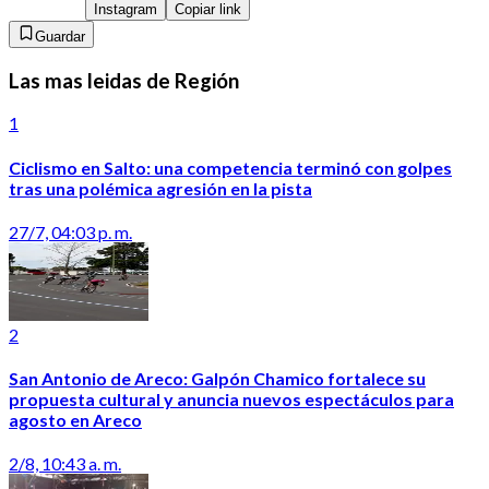
Instagram
Copiar link
Guardar
Las mas leidas de Región
1
Ciclismo en Salto: una competencia terminó con golpes
tras una polémica agresión en la pista
27/7, 04:03 p. m.
2
San Antonio de Areco: Galpón Chamico fortalece su
propuesta cultural y anuncia nuevos espectáculos para
agosto en Areco
2/8, 10:43 a. m.