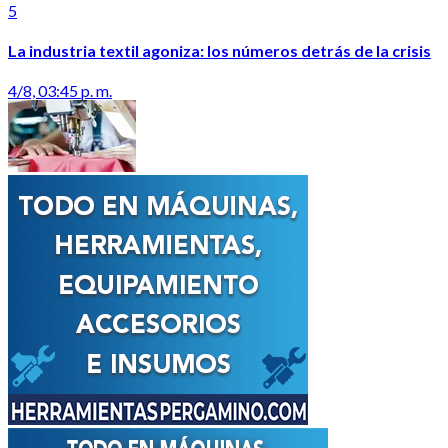
5
La industria textil agoniza: los números detrás de la crisis
4/8, 03:45 p. m.