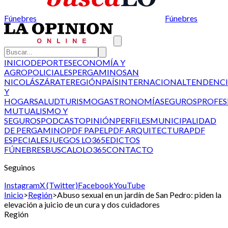
Fúnebres
Fúnebres
INICIO
DEPORTES
ECONOMÍA Y
AGRO
POLICIALES
PERGAMINO
SAN
NICOLÁS
ZÁRATE
REGIÓN
PAÍS
INTERNACIONAL
TENDENCI
Y
HOGAR
SALUD
TURISMO
GASTRONOMÍA
SEGUROS
PROFES
MUTUALISMO Y
SEGUROS
PODCAST
OPINIÓN
PERFILES
MUNICIPALIDAD
DE PERGAMINO
PDF PAPEL
PDF ARQUITECTURA
PDF
ESPECIALES
JUEGOS LO365
EDICTOS
FÚNEBRES
BUSCALO
LO365
CONTACTO
Seguinos
Instagram
X (Twitter)
Facebook
YouTube
Inicio
>
Región
>
Abuso sexual en un jardín de San Pedro: piden la
elevación a juicio de un cura y dos cuidadores
Región