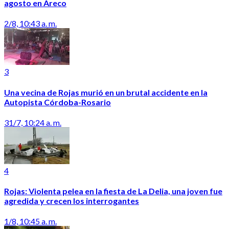
agosto en Areco
2/8, 10:43 a. m.
3
Una vecina de Rojas murió en un brutal accidente en la
Autopista Córdoba-Rosario
31/7, 10:24 a. m.
4
Rojas: Violenta pelea en la fiesta de La Delia, una joven fue
agredida y crecen los interrogantes
1/8, 10:45 a. m.