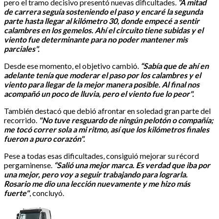
pero el tramo decisivo presentó nuevas dificultades.
“A mitad
de carrera seguía sosteniendo el paso y encaré la segunda
parte hasta llegar al kilómetro 30, donde empecé a sentir
calambres en los gemelos. Ahí el circuito tiene subidas y el
viento fue determinante para no poder mantener mis
parciales".
Desde ese momento, el objetivo cambió.
“Sabía que de ahí en
adelante tenía que moderar el paso por los calambres y el
viento para llegar de la mejor manera posible. Al final nos
acompañó un poco de lluvia, pero el viento fue lo peor".
También destacó que debió afrontar en soledad gran parte del
recorrido.
"No tuve resguardo de ningún pelotón o compañía;
me tocó correr sola a mi ritmo, así que los kilómetros finales
fueron a puro corazón".
Pese a todas esas dificultades, consiguió mejorar su récord
pergaminense.
“Salió una mejor marca. Es verdad que iba por
una mejor, pero voy a seguir trabajando para lograrla.
Rosario me dio una lección nuevamente y me hizo más
fuerte"
, concluyó.