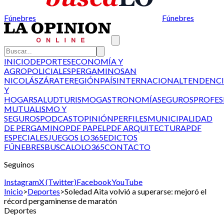
Fúnebres
Fúnebres
INICIO
DEPORTES
ECONOMÍA Y
AGRO
POLICIALES
PERGAMINO
SAN
NICOLÁS
ZÁRATE
REGIÓN
PAÍS
INTERNACIONAL
TENDENCI
Y
HOGAR
SALUD
TURISMO
GASTRONOMÍA
SEGUROS
PROFES
MUTUALISMO Y
SEGUROS
PODCAST
OPINIÓN
PERFILES
MUNICIPALIDAD
DE PERGAMINO
PDF PAPEL
PDF ARQUITECTURA
PDF
ESPECIALES
JUEGOS LO365
EDICTOS
FÚNEBRES
BUSCALO
LO365
CONTACTO
Seguinos
Instagram
X (Twitter)
Facebook
YouTube
Inicio
>
Deportes
>
Soledad Aita volvió a superarse: mejoró el
récord pergaminense de maratón
Deportes