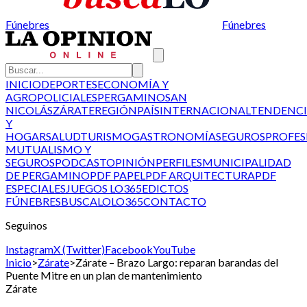
Fúnebres
Fúnebres
INICIO
DEPORTES
ECONOMÍA Y
AGRO
POLICIALES
PERGAMINO
SAN
NICOLÁS
ZÁRATE
REGIÓN
PAÍS
INTERNACIONAL
TENDENCI
Y
HOGAR
SALUD
TURISMO
GASTRONOMÍA
SEGUROS
PROFES
MUTUALISMO Y
SEGUROS
PODCAST
OPINIÓN
PERFILES
MUNICIPALIDAD
DE PERGAMINO
PDF PAPEL
PDF ARQUITECTURA
PDF
ESPECIALES
JUEGOS LO365
EDICTOS
FÚNEBRES
BUSCALO
LO365
CONTACTO
Seguinos
Instagram
X (Twitter)
Facebook
YouTube
Inicio
>
Zárate
>
Zárate – Brazo Largo: reparan barandas del
Puente Mitre en un plan de mantenimiento
Zárate