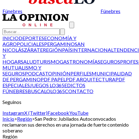
Fúnebres
Fúnebres
INICIO
DEPORTES
ECONOMÍA Y
AGRO
POLICIALES
PERGAMINO
SAN
NICOLÁS
ZÁRATE
REGIÓN
PAÍS
INTERNACIONAL
TENDENCI
Y
HOGAR
SALUD
TURISMO
GASTRONOMÍA
SEGUROS
PROFES
MUTUALISMO Y
SEGUROS
PODCAST
OPINIÓN
PERFILES
MUNICIPALIDAD
DE PERGAMINO
PDF PAPEL
PDF ARQUITECTURA
PDF
ESPECIALES
JUEGOS LO365
EDICTOS
FÚNEBRES
BUSCALO
LO365
CONTACTO
Seguinos
Instagram
X (Twitter)
Facebook
YouTube
Inicio
>
Región
>
San Pedro: Jubilados Autoconvocados
reclamaron sus derechos en una jornada de fuerte contenido
soberano
Región