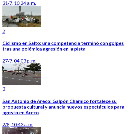
31/7, 10:24 a. m.
2
Ciclismo en Salto: una competencia terminó con golpes
tras una polémica agresión en la pista
27/7, 04:03 p. m.
3
San Antonio de Areco: Galpón Chamico fortalece su
propuesta cultural y anuncia nuevos espectáculos para
agosto en Areco
2/8, 10:43 a. m.