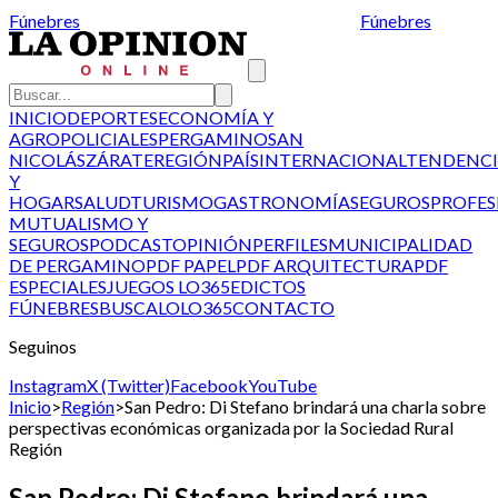
Fúnebres
Fúnebres
INICIO
DEPORTES
ECONOMÍA Y
AGRO
POLICIALES
PERGAMINO
SAN
NICOLÁS
ZÁRATE
REGIÓN
PAÍS
INTERNACIONAL
TENDENCI
Y
HOGAR
SALUD
TURISMO
GASTRONOMÍA
SEGUROS
PROFES
MUTUALISMO Y
SEGUROS
PODCAST
OPINIÓN
PERFILES
MUNICIPALIDAD
DE PERGAMINO
PDF PAPEL
PDF ARQUITECTURA
PDF
ESPECIALES
JUEGOS LO365
EDICTOS
FÚNEBRES
BUSCALO
LO365
CONTACTO
Seguinos
Instagram
X (Twitter)
Facebook
YouTube
Inicio
>
Región
>
San Pedro: Di Stefano brindará una charla sobre
perspectivas económicas organizada por la Sociedad Rural
Región
San Pedro: Di Stefano brindará una