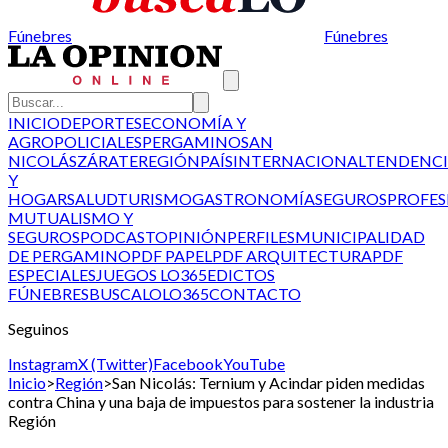
Fúnebres
Fúnebres
INICIO
DEPORTES
ECONOMÍA Y
AGRO
POLICIALES
PERGAMINO
SAN
NICOLÁS
ZÁRATE
REGIÓN
PAÍS
INTERNACIONAL
TENDENCI
Y
HOGAR
SALUD
TURISMO
GASTRONOMÍA
SEGUROS
PROFES
MUTUALISMO Y
SEGUROS
PODCAST
OPINIÓN
PERFILES
MUNICIPALIDAD
DE PERGAMINO
PDF PAPEL
PDF ARQUITECTURA
PDF
ESPECIALES
JUEGOS LO365
EDICTOS
FÚNEBRES
BUSCALO
LO365
CONTACTO
Seguinos
Instagram
X (Twitter)
Facebook
YouTube
Inicio
>
Región
>
San Nicolás: Ternium y Acindar piden medidas
contra China y una baja de impuestos para sostener la industria
Región