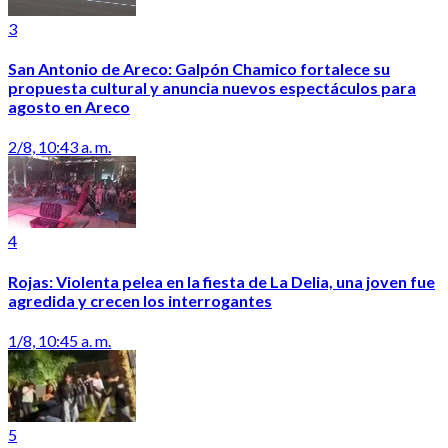
3
San Antonio de Areco: Galpón Chamico fortalece su
propuesta cultural y anuncia nuevos espectáculos para
agosto en Areco
2/8, 10:43 a. m.
4
Rojas: Violenta pelea en la fiesta de La Delia, una joven fue
agredida y crecen los interrogantes
1/8, 10:45 a. m.
5