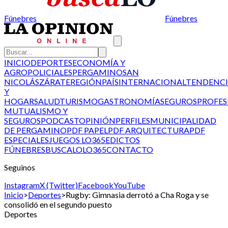
Fúnebres
Fúnebres
INICIO
DEPORTES
ECONOMÍA Y
AGRO
POLICIALES
PERGAMINO
SAN
NICOLÁS
ZÁRATE
REGIÓN
PAÍS
INTERNACIONAL
TENDENCI
Y
HOGAR
SALUD
TURISMO
GASTRONOMÍA
SEGUROS
PROFES
MUTUALISMO Y
SEGUROS
PODCAST
OPINIÓN
PERFILES
MUNICIPALIDAD
DE PERGAMINO
PDF PAPEL
PDF ARQUITECTURA
PDF
ESPECIALES
JUEGOS LO365
EDICTOS
FÚNEBRES
BUSCALO
LO365
CONTACTO
Seguinos
Instagram
X (Twitter)
Facebook
YouTube
Inicio
>
Deportes
>
Rugby: Gimnasia derrotó a Cha Roga y se
consolidó en el segundo puesto
Deportes