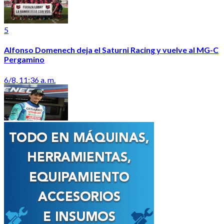
5
Alfonso Domenech deja el Saturni Racing y vuelve al MG-C
Pergamino
6/8, 11:36 a. m.