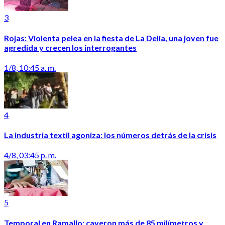
3
Rojas: Violenta pelea en la fiesta de La Delia, una joven fue
agredida y crecen los interrogantes
1/8, 10:45 a. m.
4
La industria textil agoniza: los números detrás de la crisis
4/8, 03:45 p. m.
5
Temporal en Ramallo: cayeron más de 85 milímetros y