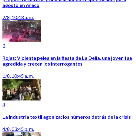
agosto en Areco
2/8, 10:43 a. m.
3
Rojas: Violenta pelea en la fiesta de La Delia, una joven fue
agredida y crecen los interrogantes
1/8, 10:45 a. m.
4
La industria textil agoniza: los números detrás de la crisis
4/8, 03:45 p. m.