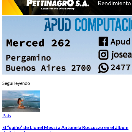
Seguí leyendo
País
El “guiño” de Lionel Messi a Antonela Roccuzzo en el álbum