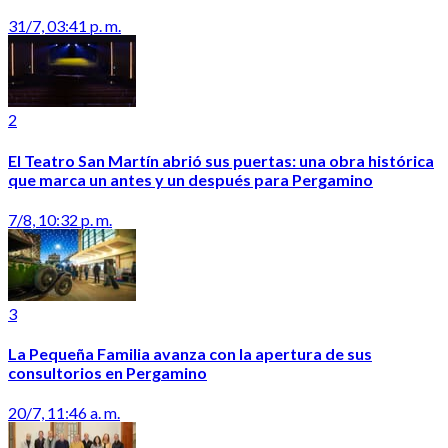
31/7, 03:41 p. m.
2
El Teatro San Martín abrió sus puertas: una obra histórica
que marca un antes y un después para Pergamino
7/8, 10:32 p. m.
3
La Pequeña Familia avanza con la apertura de sus
consultorios en Pergamino
20/7, 11:46 a. m.