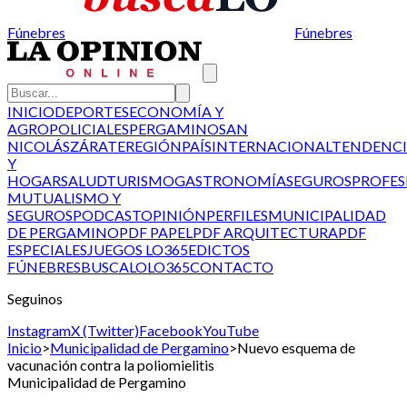
Fúnebres
Fúnebres
INICIO
DEPORTES
ECONOMÍA Y
AGRO
POLICIALES
PERGAMINO
SAN
NICOLÁS
ZÁRATE
REGIÓN
PAÍS
INTERNACIONAL
TENDENCI
Y
HOGAR
SALUD
TURISMO
GASTRONOMÍA
SEGUROS
PROFES
MUTUALISMO Y
SEGUROS
PODCAST
OPINIÓN
PERFILES
MUNICIPALIDAD
DE PERGAMINO
PDF PAPEL
PDF ARQUITECTURA
PDF
ESPECIALES
JUEGOS LO365
EDICTOS
FÚNEBRES
BUSCALO
LO365
CONTACTO
Seguinos
Instagram
X (Twitter)
Facebook
YouTube
Inicio
>
Municipalidad de Pergamino
>
Nuevo esquema de
vacunación contra la poliomielitis
Municipalidad de Pergamino