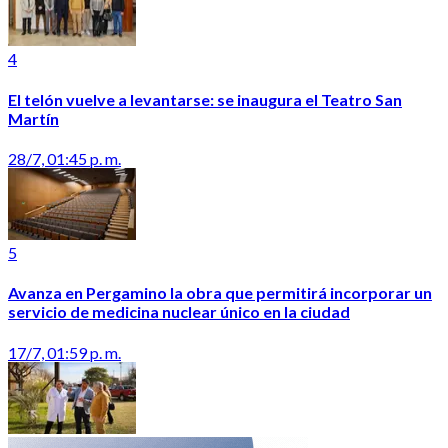
4
El telón vuelve a levantarse: se inaugura el Teatro San
Martín
28/7, 01:45 p. m.
5
Avanza en Pergamino la obra que permitirá incorporar un
servicio de medicina nuclear único en la ciudad
17/7, 01:59 p. m.