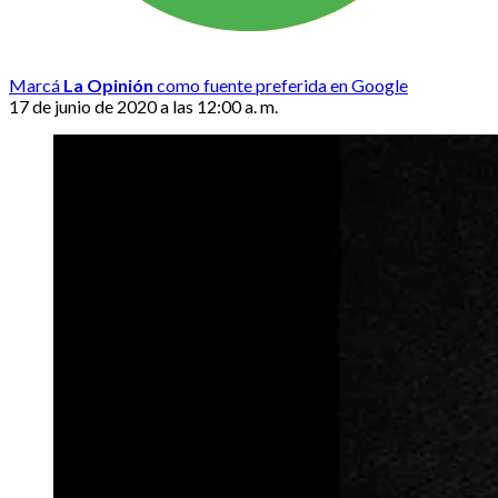
Marcá
La Opinión
como fuente preferida en Google
17 de junio de 2020 a las 12:00 a. m.