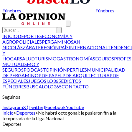
Fúnebres
Fúnebres
INICIO
DEPORTES
ECONOMÍA Y
AGRO
POLICIALES
PERGAMINO
SAN
NICOLÁS
ZÁRATE
REGIÓN
PAÍS
INTERNACIONAL
TENDENCI
Y
HOGAR
SALUD
TURISMO
GASTRONOMÍA
SEGUROS
PROFES
MUTUALISMO Y
SEGUROS
PODCAST
OPINIÓN
PERFILES
MUNICIPALIDAD
DE PERGAMINO
PDF PAPEL
PDF ARQUITECTURA
PDF
ESPECIALES
JUEGOS LO365
EDICTOS
FÚNEBRES
BUSCALO
LO365
CONTACTO
Seguinos
Instagram
X (Twitter)
Facebook
YouTube
Inicio
>
Deportes
>
No habrá octogonal: le pusieron fin a la
temporada de la Liga Nacional
Deportes