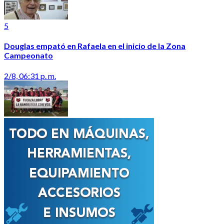
5
Douglas empató en Rafaela en el inicio de la Zona
Campeonato
2/8, 06:31 p. m.