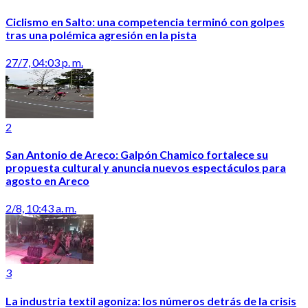
Ciclismo en Salto: una competencia terminó con golpes
tras una polémica agresión en la pista
27/7, 04:03 p. m.
2
San Antonio de Areco: Galpón Chamico fortalece su
propuesta cultural y anuncia nuevos espectáculos para
agosto en Areco
2/8, 10:43 a. m.
3
La industria textil agoniza: los números detrás de la crisis