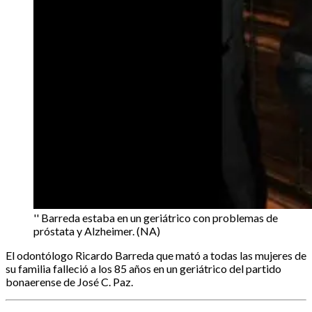
'' Barreda estaba en un geriátrico con problemas de
próstata y Alzheimer. (NA)
El odontólogo Ricardo Barreda que mató a todas las mujeres de
su familia falleció a los 85 años en un geriátrico del partido
bonaerense de José C. Paz.