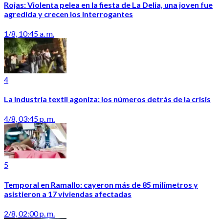
Rojas: Violenta pelea en la fiesta de La Delia, una joven fue
agredida y crecen los interrogantes
1/8, 10:45 a. m.
4
La industria textil agoniza: los números detrás de la crisis
4/8, 03:45 p. m.
5
Temporal en Ramallo: cayeron más de 85 milímetros y
asistieron a 17 viviendas afectadas
2/8, 02:00 p. m.