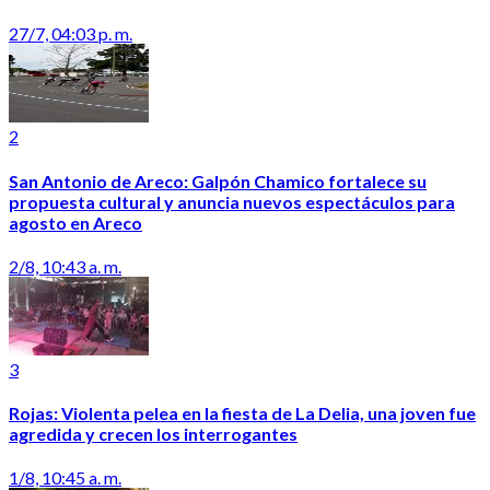
27/7, 04:03 p. m.
2
San Antonio de Areco: Galpón Chamico fortalece su
propuesta cultural y anuncia nuevos espectáculos para
agosto en Areco
2/8, 10:43 a. m.
3
Rojas: Violenta pelea en la fiesta de La Delia, una joven fue
agredida y crecen los interrogantes
1/8, 10:45 a. m.