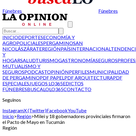
Fúnebres
Fúnebres
INICIO
DEPORTES
ECONOMÍA Y
AGRO
POLICIALES
PERGAMINO
SAN
NICOLÁS
ZÁRATE
REGIÓN
PAÍS
INTERNACIONAL
TENDENCI
Y
HOGAR
SALUD
TURISMO
GASTRONOMÍA
SEGUROS
PROFES
MUTUALISMO Y
SEGUROS
PODCAST
OPINIÓN
PERFILES
MUNICIPALIDAD
DE PERGAMINO
PDF PAPEL
PDF ARQUITECTURA
PDF
ESPECIALES
JUEGOS LO365
EDICTOS
FÚNEBRES
BUSCALO
LO365
CONTACTO
Seguinos
Instagram
X (Twitter)
Facebook
YouTube
Inicio
>
Región
>
Milei y 18 gobernadores provinciales firmaron
el Pacto de Mayo en Tucumán
Región