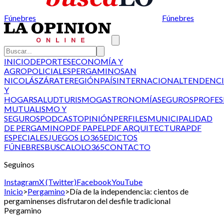
Fúnebres
Fúnebres
INICIO
DEPORTES
ECONOMÍA Y
AGRO
POLICIALES
PERGAMINO
SAN
NICOLÁS
ZÁRATE
REGIÓN
PAÍS
INTERNACIONAL
TENDENCI
Y
HOGAR
SALUD
TURISMO
GASTRONOMÍA
SEGUROS
PROFES
MUTUALISMO Y
SEGUROS
PODCAST
OPINIÓN
PERFILES
MUNICIPALIDAD
DE PERGAMINO
PDF PAPEL
PDF ARQUITECTURA
PDF
ESPECIALES
JUEGOS LO365
EDICTOS
FÚNEBRES
BUSCALO
LO365
CONTACTO
Seguinos
Instagram
X (Twitter)
Facebook
YouTube
Inicio
>
Pergamino
>
Día de la independencia: cientos de
pergaminenses disfrutaron del desfile tradicional
Pergamino