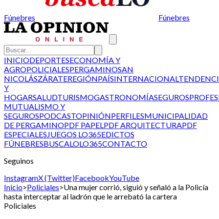
Fúnebres
Fúnebres
INICIO
DEPORTES
ECONOMÍA Y
AGRO
POLICIALES
PERGAMINO
SAN
NICOLÁS
ZÁRATE
REGIÓN
PAÍS
INTERNACIONAL
TENDENCI
Y
HOGAR
SALUD
TURISMO
GASTRONOMÍA
SEGUROS
PROFES
MUTUALISMO Y
SEGUROS
PODCAST
OPINIÓN
PERFILES
MUNICIPALIDAD
DE PERGAMINO
PDF PAPEL
PDF ARQUITECTURA
PDF
ESPECIALES
JUEGOS LO365
EDICTOS
FÚNEBRES
BUSCALO
LO365
CONTACTO
Seguinos
Instagram
X (Twitter)
Facebook
YouTube
Inicio
>
Policiales
>
Una mujer corrió, siguió y señaló a la Policía
hasta interceptar al ladrón que le arrebató la cartera
Policiales