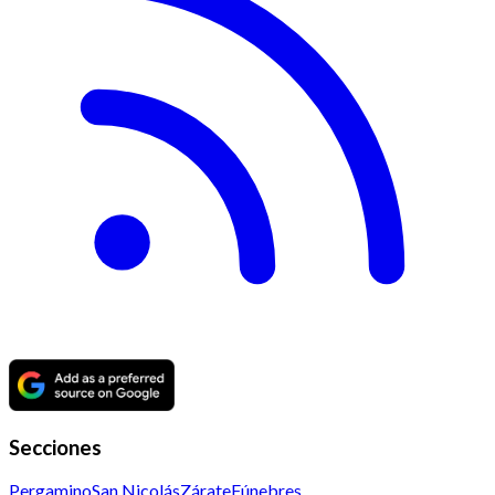
Secciones
Pergamino
San Nicolás
Zárate
Fúnebres