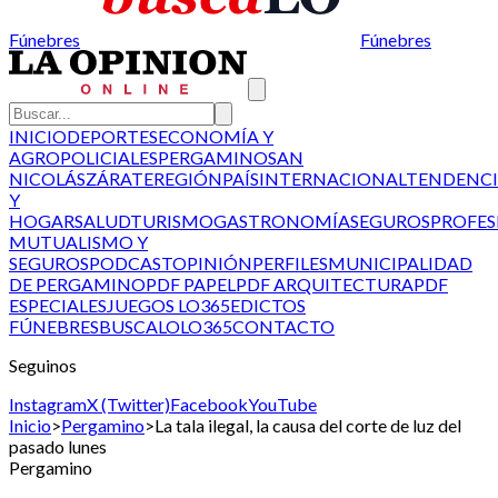
Fúnebres
Fúnebres
INICIO
DEPORTES
ECONOMÍA Y
AGRO
POLICIALES
PERGAMINO
SAN
NICOLÁS
ZÁRATE
REGIÓN
PAÍS
INTERNACIONAL
TENDENCI
Y
HOGAR
SALUD
TURISMO
GASTRONOMÍA
SEGUROS
PROFES
MUTUALISMO Y
SEGUROS
PODCAST
OPINIÓN
PERFILES
MUNICIPALIDAD
DE PERGAMINO
PDF PAPEL
PDF ARQUITECTURA
PDF
ESPECIALES
JUEGOS LO365
EDICTOS
FÚNEBRES
BUSCALO
LO365
CONTACTO
Seguinos
Instagram
X (Twitter)
Facebook
YouTube
Inicio
>
Pergamino
>
La tala ilegal, la causa del corte de luz del
pasado lunes
Pergamino