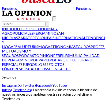
Fúnebres
Fúnebres
INICIO
DEPORTES
ECONOMÍA Y
AGRO
POLICIALES
PERGAMINO
SAN
NICOLÁS
ZÁRATE
REGIÓN
PAÍS
INTERNACIONAL
TENDENCI
Y
HOGAR
SALUD
TURISMO
GASTRONOMÍA
SEGUROS
PROFES
MUTUALISMO Y
SEGUROS
PODCAST
OPINIÓN
PERFILES
MUNICIPALIDAD
DE PERGAMINO
PDF PAPEL
PDF ARQUITECTURA
PDF
ESPECIALES
JUEGOS LO365
EDICTOS
FÚNEBRES
BUSCALO
LO365
CONTACTO
Seguinos
Instagram
X (Twitter)
Facebook
YouTube
Inicio
>
Tendencias
>
La herencia invisible: cómo la historia de
nuestros ancestros moldea nuestra relación con el dinero
Tendencias