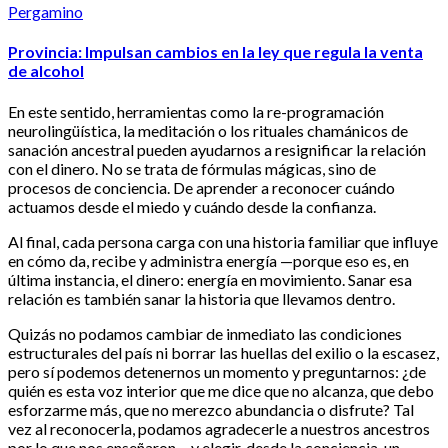
Pergamino
Provincia: Impulsan cambios en la ley que regula la venta
de alcohol
En este sentido, herramientas como la re-programación
neurolingüística, la meditación o los rituales chamánicos de
sanación ancestral pueden ayudarnos a resignificar la relación
con el dinero. No se trata de fórmulas mágicas, sino de
procesos de conciencia. De aprender a reconocer cuándo
actuamos desde el miedo y cuándo desde la confianza.
Al final, cada persona carga con una historia familiar que influye
en cómo da, recibe y administra energía —porque eso es, en
última instancia, el dinero: energía en movimiento. Sanar esa
relación es también sanar la historia que llevamos dentro.
Quizás no podamos cambiar de inmediato las condiciones
estructurales del país ni borrar las huellas del exilio o la escasez,
pero sí podemos detenernos un momento y preguntarnos: ¿de
quién es esta voz interior que me dice que no alcanza, que debo
esforzarme más, que no merezco abundancia o disfrute? Tal
vez al reconocerla, podamos agradecerle a nuestros ancestros
por lo que nos enseñaron… y elegir, desde la conciencia, un