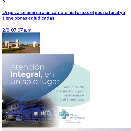
5
Urquiza se acerca a un cambio histórico: el gas natural ya
tiene obras adjudicadas
2/8, 07:07 a. m.