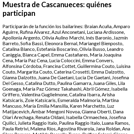
Muestra de Cascanueces: quiénes
participan
Participarán de la función los bailarines: Braian Acuña, Amparo
Aguirre, Rufina Álvarez, Azul Anconetani, Luciana Ardissone,
Apollonia Argento, Olivia Aulino Marchi, Inés Baronio, Jazmín
Barreto, Sofia Bassi, Eleonora Bernal, Mariangel Bienposto,
Catalina Blanco, Estefanía Boscarino, Olivia Busso, Leandro
Caniggia, Bianca Capel, Emma Castañares, María Joaquina
Cena, María Paz Cena, Lucia Coloccini, Emma Convers,
Alfonsina Córdoba, Francina Cottet, Guillermina Couto, Luisina
Couto, Margarita Couto, Caterina Crosetti, Emma Dalzotto,
Gianna Dalzotto, Juana De Gaetani, Lucia De Gaetani, Josefina
Del Gesso, Catalina Dutto, Paulina Gamarra, Juana Giles, Lila
Goenaga, María Paz Gómez Takahashi, Abril Gómez, Isabella
Griffero, Valentina Guglielmone, Catalina Ibarra, Arisha
Katsicaris, Zoie Katsicaris, Esmeralda Malmoria, Martina
Mancuso, María Emilia Mansilla, Karen Marchetto, Luz
Matijacevich, Ámbar Mengoni Novoa, Gianna Oberti, Dana
Olari Arechaga, Renata Oldani, Isabella Ormaechea, Josefina
Quilici, Julieta Raggio Italo, Paulina Raggio Italo, Luana Ramos,
Paula Retrivi, Malena Ríos, Agostina Rivarola, Jana Roldan, Ana