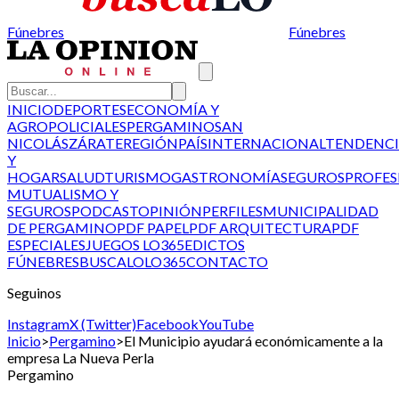
Fúnebres
Fúnebres
INICIO
DEPORTES
ECONOMÍA Y
AGRO
POLICIALES
PERGAMINO
SAN
NICOLÁS
ZÁRATE
REGIÓN
PAÍS
INTERNACIONAL
TENDENCI
Y
HOGAR
SALUD
TURISMO
GASTRONOMÍA
SEGUROS
PROFES
MUTUALISMO Y
SEGUROS
PODCAST
OPINIÓN
PERFILES
MUNICIPALIDAD
DE PERGAMINO
PDF PAPEL
PDF ARQUITECTURA
PDF
ESPECIALES
JUEGOS LO365
EDICTOS
FÚNEBRES
BUSCALO
LO365
CONTACTO
Seguinos
Instagram
X (Twitter)
Facebook
YouTube
Inicio
>
Pergamino
>
El Municipio ayudará económicamente a la
empresa La Nueva Perla
Pergamino