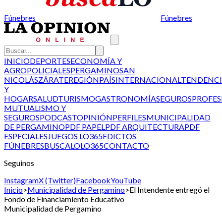
Fúnebres
Fúnebres
INICIO
DEPORTES
ECONOMÍA Y
AGRO
POLICIALES
PERGAMINO
SAN
NICOLÁS
ZÁRATE
REGIÓN
PAÍS
INTERNACIONAL
TENDENCI
Y
HOGAR
SALUD
TURISMO
GASTRONOMÍA
SEGUROS
PROFES
MUTUALISMO Y
SEGUROS
PODCAST
OPINIÓN
PERFILES
MUNICIPALIDAD
DE PERGAMINO
PDF PAPEL
PDF ARQUITECTURA
PDF
ESPECIALES
JUEGOS LO365
EDICTOS
FÚNEBRES
BUSCALO
LO365
CONTACTO
Seguinos
Instagram
X (Twitter)
Facebook
YouTube
Inicio
>
Municipalidad de Pergamino
>
El Intendente entregó el
Fondo de Financiamiento Educativo
Municipalidad de Pergamino