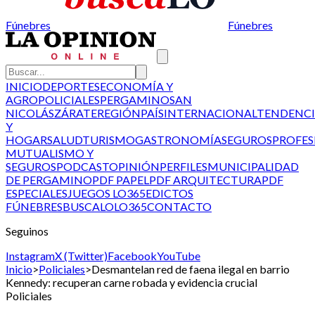
Fúnebres
Fúnebres
INICIO
DEPORTES
ECONOMÍA Y
AGRO
POLICIALES
PERGAMINO
SAN
NICOLÁS
ZÁRATE
REGIÓN
PAÍS
INTERNACIONAL
TENDENCI
Y
HOGAR
SALUD
TURISMO
GASTRONOMÍA
SEGUROS
PROFES
MUTUALISMO Y
SEGUROS
PODCAST
OPINIÓN
PERFILES
MUNICIPALIDAD
DE PERGAMINO
PDF PAPEL
PDF ARQUITECTURA
PDF
ESPECIALES
JUEGOS LO365
EDICTOS
FÚNEBRES
BUSCALO
LO365
CONTACTO
Seguinos
Instagram
X (Twitter)
Facebook
YouTube
Inicio
>
Policiales
>
Desmantelan red de faena ilegal en barrio
Kennedy: recuperan carne robada y evidencia crucial
Policiales