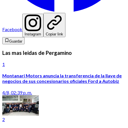
Facebook
Instagram
Copiar link
Guardar
Las mas leidas de Pergamino
1
Montanari Motors anuncia la transferencia de la llave de
negocios de sus concesionarios oficiales Ford a Autobiz
4/8, 02:39 p. m.
2