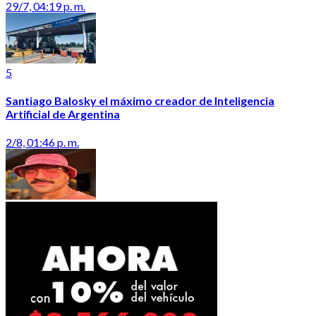
29/7, 04:19 p. m.
5
Santiago Balosky el máximo creador de Inteligencia
Artificial de Argentina
2/8, 01:46 p. m.