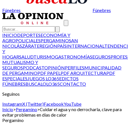
Fúnebres
Fúnebres
INICIO
DEPORTES
ECONOMÍA Y
AGRO
POLICIALES
PERGAMINO
SAN
NICOLÁS
ZÁRATE
REGIÓN
PAÍS
INTERNACIONAL
TENDENCI
Y
HOGAR
SALUD
TURISMO
GASTRONOMÍA
SEGUROS
PROFES
MUTUALISMO Y
SEGUROS
PODCAST
OPINIÓN
PERFILES
MUNICIPALIDAD
DE PERGAMINO
PDF PAPEL
PDF ARQUITECTURA
PDF
ESPECIALES
JUEGOS LO365
EDICTOS
FÚNEBRES
BUSCALO
LO365
CONTACTO
Seguinos
Instagram
X (Twitter)
Facebook
YouTube
Inicio
>
Pergamino
>
Cuidar el agua y no derrocharla, clave para
evitar problemas en días de calor
Pergamino