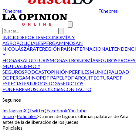
Fúnebres
Fúnebres
INICIO
DEPORTES
ECONOMÍA Y
AGRO
POLICIALES
PERGAMINO
SAN
NICOLÁS
ZÁRATE
REGIÓN
PAÍS
INTERNACIONAL
TENDENCI
Y
HOGAR
SALUD
TURISMO
GASTRONOMÍA
SEGUROS
PROFES
MUTUALISMO Y
SEGUROS
PODCAST
OPINIÓN
PERFILES
MUNICIPALIDAD
DE PERGAMINO
PDF PAPEL
PDF ARQUITECTURA
PDF
ESPECIALES
JUEGOS LO365
EDICTOS
FÚNEBRES
BUSCALO
LO365
CONTACTO
Seguinos
Instagram
X (Twitter)
Facebook
YouTube
Inicio
>
Policiales
>
Crimen de Liguori: últimas palabras de Aita
antes de la deliberación de los jueces
Policiales