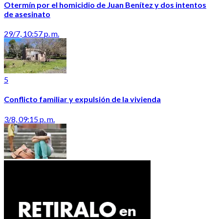
Otermín por el homicidio de Juan Benítez y dos intentos
de asesinato
29/7, 10:57 p. m.
5
Conflicto familiar y expulsión de la vivienda
3/8, 09:15 p. m.