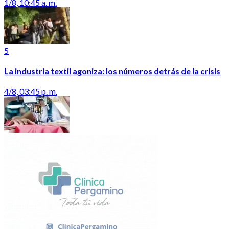
1/8, 10:45 a. m.
5
La industria textil agoniza: los números detrás de la crisis
4/8, 03:45 p. m.