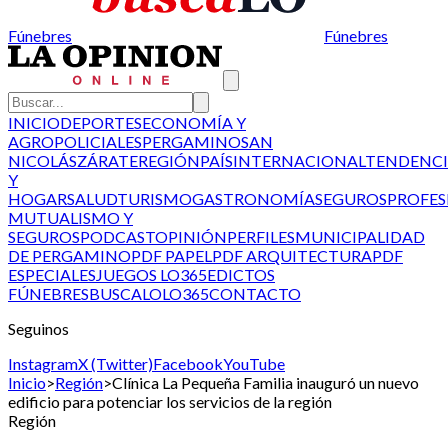
Fúnebres
Fúnebres
INICIO
DEPORTES
ECONOMÍA Y
AGRO
POLICIALES
PERGAMINO
SAN
NICOLÁS
ZÁRATE
REGIÓN
PAÍS
INTERNACIONAL
TENDENCI
Y
HOGAR
SALUD
TURISMO
GASTRONOMÍA
SEGUROS
PROFES
MUTUALISMO Y
SEGUROS
PODCAST
OPINIÓN
PERFILES
MUNICIPALIDAD
DE PERGAMINO
PDF PAPEL
PDF ARQUITECTURA
PDF
ESPECIALES
JUEGOS LO365
EDICTOS
FÚNEBRES
BUSCALO
LO365
CONTACTO
Seguinos
Instagram
X (Twitter)
Facebook
YouTube
Inicio
>
Región
>
Clínica La Pequeña Familia inauguró un nuevo
edificio para potenciar los servicios de la región
Región