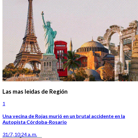
Las mas leidas de Región
1
Una vecina de Rojas murió en un brutal accidente en la
Autopista Córdoba-Rosario
31/7, 10:24 a. m.