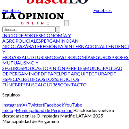
Fúnebres
Fúnebres
INICIO
DEPORTES
ECONOMÍA Y
AGRO
POLICIALES
PERGAMINO
SAN
NICOLÁS
ZÁRATE
REGIÓN
PAÍS
INTERNACIONAL
TENDENCI
Y
HOGAR
SALUD
TURISMO
GASTRONOMÍA
SEGUROS
PROFES
MUTUALISMO Y
SEGUROS
PODCAST
OPINIÓN
PERFILES
MUNICIPALIDAD
DE PERGAMINO
PDF PAPEL
PDF ARQUITECTURA
PDF
ESPECIALES
JUEGOS LO365
EDICTOS
FÚNEBRES
BUSCALO
LO365
CONTACTO
Seguinos
Instagram
X (Twitter)
Facebook
YouTube
Inicio
>
Municipalidad de Pergamino
>
Clickeados vuelve a
destacarse en las Olimpíadas Matific LATAM 2025
Municipalidad de Pergamino