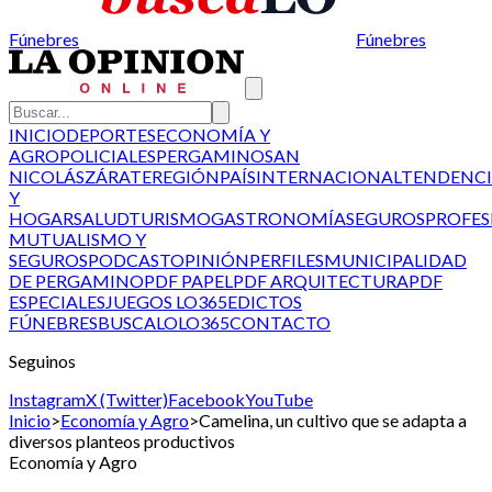
Fúnebres
Fúnebres
INICIO
DEPORTES
ECONOMÍA Y
AGRO
POLICIALES
PERGAMINO
SAN
NICOLÁS
ZÁRATE
REGIÓN
PAÍS
INTERNACIONAL
TENDENCI
Y
HOGAR
SALUD
TURISMO
GASTRONOMÍA
SEGUROS
PROFES
MUTUALISMO Y
SEGUROS
PODCAST
OPINIÓN
PERFILES
MUNICIPALIDAD
DE PERGAMINO
PDF PAPEL
PDF ARQUITECTURA
PDF
ESPECIALES
JUEGOS LO365
EDICTOS
FÚNEBRES
BUSCALO
LO365
CONTACTO
Seguinos
Instagram
X (Twitter)
Facebook
YouTube
Inicio
>
Economía y Agro
>
Camelina, un cultivo que se adapta a
diversos planteos productivos
Economía y Agro