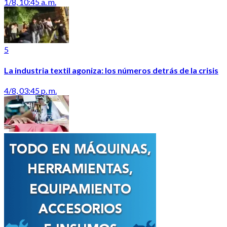
1/8, 10:45 a. m.
5
La industria textil agoniza: los números detrás de la crisis
4/8, 03:45 p. m.