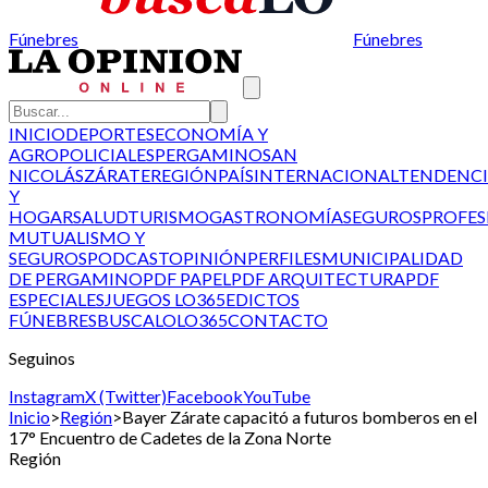
Fúnebres
Fúnebres
INICIO
DEPORTES
ECONOMÍA Y
AGRO
POLICIALES
PERGAMINO
SAN
NICOLÁS
ZÁRATE
REGIÓN
PAÍS
INTERNACIONAL
TENDENCI
Y
HOGAR
SALUD
TURISMO
GASTRONOMÍA
SEGUROS
PROFES
MUTUALISMO Y
SEGUROS
PODCAST
OPINIÓN
PERFILES
MUNICIPALIDAD
DE PERGAMINO
PDF PAPEL
PDF ARQUITECTURA
PDF
ESPECIALES
JUEGOS LO365
EDICTOS
FÚNEBRES
BUSCALO
LO365
CONTACTO
Seguinos
Instagram
X (Twitter)
Facebook
YouTube
Inicio
>
Región
>
Bayer Zárate capacitó a futuros bomberos en el
17° Encuentro de Cadetes de la Zona Norte
Región