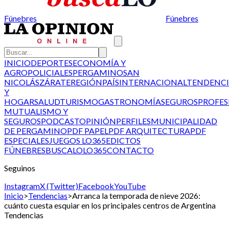
Fúnebres
Fúnebres
INICIO
DEPORTES
ECONOMÍA Y
AGRO
POLICIALES
PERGAMINO
SAN
NICOLÁS
ZÁRATE
REGIÓN
PAÍS
INTERNACIONAL
TENDENCI
Y
HOGAR
SALUD
TURISMO
GASTRONOMÍA
SEGUROS
PROFES
MUTUALISMO Y
SEGUROS
PODCAST
OPINIÓN
PERFILES
MUNICIPALIDAD
DE PERGAMINO
PDF PAPEL
PDF ARQUITECTURA
PDF
ESPECIALES
JUEGOS LO365
EDICTOS
FÚNEBRES
BUSCALO
LO365
CONTACTO
Seguinos
Instagram
X (Twitter)
Facebook
YouTube
Inicio
>
Tendencias
>
Arranca la temporada de nieve 2026:
cuánto cuesta esquiar en los principales centros de Argentina
Tendencias