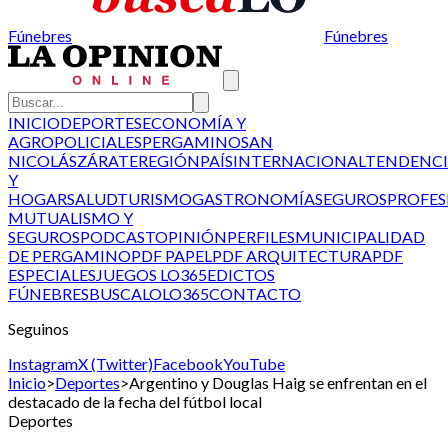
Fúnebres
Fúnebres
INICIO
DEPORTES
ECONOMÍA Y
AGRO
POLICIALES
PERGAMINO
SAN
NICOLÁS
ZÁRATE
REGIÓN
PAÍS
INTERNACIONAL
TENDENCI
Y
HOGAR
SALUD
TURISMO
GASTRONOMÍA
SEGUROS
PROFES
MUTUALISMO Y
SEGUROS
PODCAST
OPINIÓN
PERFILES
MUNICIPALIDAD
DE PERGAMINO
PDF PAPEL
PDF ARQUITECTURA
PDF
ESPECIALES
JUEGOS LO365
EDICTOS
FÚNEBRES
BUSCALO
LO365
CONTACTO
Seguinos
Instagram
X (Twitter)
Facebook
YouTube
Inicio
>
Deportes
>
Argentino y Douglas Haig se enfrentan en el
destacado de la fecha del fútbol local
Deportes