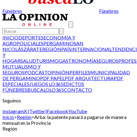
Fúnebres
Fúnebres
INICIO
DEPORTES
ECONOMÍA Y
AGRO
POLICIALES
PERGAMINO
SAN
NICOLÁS
ZÁRATE
REGIÓN
PAÍS
INTERNACIONAL
TENDENCI
Y
HOGAR
SALUD
TURISMO
GASTRONOMÍA
SEGUROS
PROFES
MUTUALISMO Y
SEGUROS
PODCAST
OPINIÓN
PERFILES
MUNICIPALIDAD
DE PERGAMINO
PDF PAPEL
PDF ARQUITECTURA
PDF
ESPECIALES
JUEGOS LO365
EDICTOS
FÚNEBRES
BUSCALO
LO365
CONTACTO
Seguinos
Instagram
X (Twitter)
Facebook
YouTube
Inicio
>
Región
>
Arba: la patente pasará a pagarse de manera
mensual en la Provincia
Región