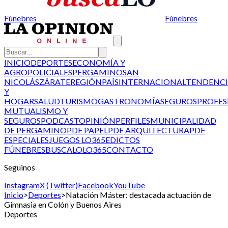
Fúnebres
Fúnebres
INICIO
DEPORTES
ECONOMÍA Y
AGRO
POLICIALES
PERGAMINO
SAN
NICOLÁS
ZÁRATE
REGIÓN
PAÍS
INTERNACIONAL
TENDENCI
Y
HOGAR
SALUD
TURISMO
GASTRONOMÍA
SEGUROS
PROFES
MUTUALISMO Y
SEGUROS
PODCAST
OPINIÓN
PERFILES
MUNICIPALIDAD
DE PERGAMINO
PDF PAPEL
PDF ARQUITECTURA
PDF
ESPECIALES
JUEGOS LO365
EDICTOS
FÚNEBRES
BUSCALO
LO365
CONTACTO
Seguinos
Instagram
X (Twitter)
Facebook
YouTube
Inicio
>
Deportes
>
Natación Máster: destacada actuación de
Gimnasia en Colón y Buenos Aires
Deportes