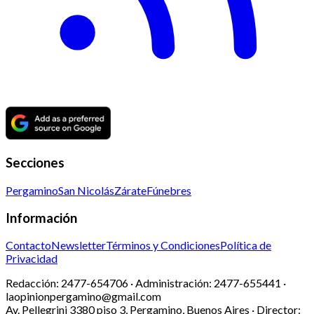
Secciones
Pergamino
San Nicolás
Zárate
Fúnebres
Información
Contacto
Newsletter
Términos y Condiciones
Política de
Privacidad
Redacción:
2477-654706 ·
Administración:
2477-655441 ·
laopinionpergamino@gmail.com
Av. Pellegrini 3380 piso 3, Pergamino, Buenos Aires · Director: