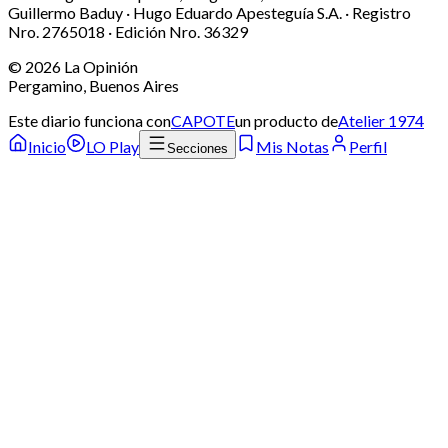
Guillermo Baduy · Hugo Eduardo Apesteguía S.A. · Registro
Nro. 2765018 · Edición Nro.
36329
©
2026
La Opinión
Pergamino, Buenos Aires
Este diario funciona con
CAPOTE
un producto de
Atelier 1974
Inicio
LO Play
Mis Notas
Perfil
Secciones