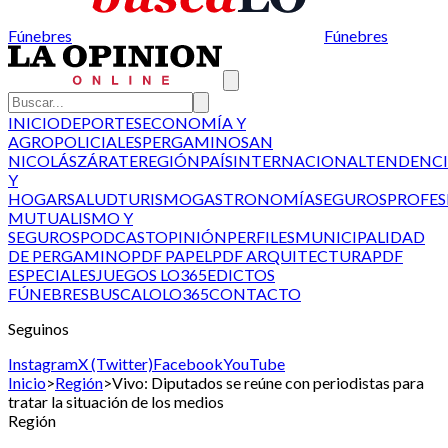
Fúnebres
Fúnebres
INICIO
DEPORTES
ECONOMÍA Y
AGRO
POLICIALES
PERGAMINO
SAN
NICOLÁS
ZÁRATE
REGIÓN
PAÍS
INTERNACIONAL
TENDENCI
Y
HOGAR
SALUD
TURISMO
GASTRONOMÍA
SEGUROS
PROFES
MUTUALISMO Y
SEGUROS
PODCAST
OPINIÓN
PERFILES
MUNICIPALIDAD
DE PERGAMINO
PDF PAPEL
PDF ARQUITECTURA
PDF
ESPECIALES
JUEGOS LO365
EDICTOS
FÚNEBRES
BUSCALO
LO365
CONTACTO
Seguinos
Instagram
X (Twitter)
Facebook
YouTube
Inicio
>
Región
>
Vivo: Diputados se reúne con periodistas para
tratar la situación de los medios
Región