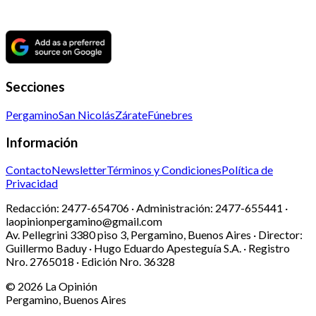
Secciones
Pergamino
San Nicolás
Zárate
Fúnebres
Información
Contacto
Newsletter
Términos y Condiciones
Política de
Privacidad
Redacción:
2477-654706 ·
Administración:
2477-655441 ·
laopinionpergamino@gmail.com
Av. Pellegrini 3380 piso 3, Pergamino, Buenos Aires · Director:
Guillermo Baduy · Hugo Eduardo Apesteguía S.A. · Registro
Nro. 2765018 · Edición Nro.
36328
©
2026
La Opinión
Pergamino, Buenos Aires