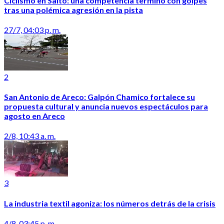
Ciclismo en Salto: una competencia terminó con golpes
tras una polémica agresión en la pista
27/7, 04:03 p. m.
2
San Antonio de Areco: Galpón Chamico fortalece su
propuesta cultural y anuncia nuevos espectáculos para
agosto en Areco
2/8, 10:43 a. m.
3
La industria textil agoniza: los números detrás de la crisis
4/8, 03:45 p. m.