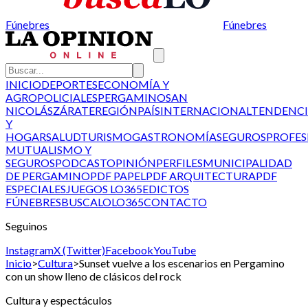
Fúnebres
Fúnebres
INICIO
DEPORTES
ECONOMÍA Y
AGRO
POLICIALES
PERGAMINO
SAN
NICOLÁS
ZÁRATE
REGIÓN
PAÍS
INTERNACIONAL
TENDENCI
Y
HOGAR
SALUD
TURISMO
GASTRONOMÍA
SEGUROS
PROFES
MUTUALISMO Y
SEGUROS
PODCAST
OPINIÓN
PERFILES
MUNICIPALIDAD
DE PERGAMINO
PDF PAPEL
PDF ARQUITECTURA
PDF
ESPECIALES
JUEGOS LO365
EDICTOS
FÚNEBRES
BUSCALO
LO365
CONTACTO
Seguinos
Instagram
X (Twitter)
Facebook
YouTube
Inicio
>
Cultura
>
Sunset vuelve a los escenarios en Pergamino
con un show lleno de clásicos del rock
Cultura y espectáculos