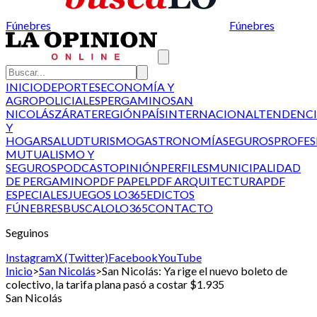
Fúnebres
Fúnebres
INICIO
DEPORTES
ECONOMÍA Y
AGRO
POLICIALES
PERGAMINO
SAN
NICOLÁS
ZÁRATE
REGIÓN
PAÍS
INTERNACIONAL
TENDENCI
Y
HOGAR
SALUD
TURISMO
GASTRONOMÍA
SEGUROS
PROFES
MUTUALISMO Y
SEGUROS
PODCAST
OPINIÓN
PERFILES
MUNICIPALIDAD
DE PERGAMINO
PDF PAPEL
PDF ARQUITECTURA
PDF
ESPECIALES
JUEGOS LO365
EDICTOS
FÚNEBRES
BUSCALO
LO365
CONTACTO
Seguinos
Instagram
X (Twitter)
Facebook
YouTube
Inicio
>
San Nicolás
>
San Nicolás: Ya rige el nuevo boleto de
colectivo, la tarifa plana pasó a costar $1.935
San Nicolás