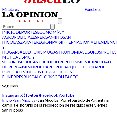
Fúnebres
Fúnebres
INICIO
DEPORTES
ECONOMÍA Y
AGRO
POLICIALES
PERGAMINO
SAN
NICOLÁS
ZÁRATE
REGIÓN
PAÍS
INTERNACIONAL
TENDENCI
Y
HOGAR
SALUD
TURISMO
GASTRONOMÍA
SEGUROS
PROFES
MUTUALISMO Y
SEGUROS
PODCAST
OPINIÓN
PERFILES
MUNICIPALIDAD
DE PERGAMINO
PDF PAPEL
PDF ARQUITECTURA
PDF
ESPECIALES
JUEGOS LO365
EDICTOS
FÚNEBRES
BUSCALO
LO365
CONTACTO
Seguinos
Instagram
X (Twitter)
Facebook
YouTube
Inicio
>
San Nicolás
>
San Nicolás: Por el partido de Argentina,
cambia el horario de la recolección de residuos este viernes
San Nicolás